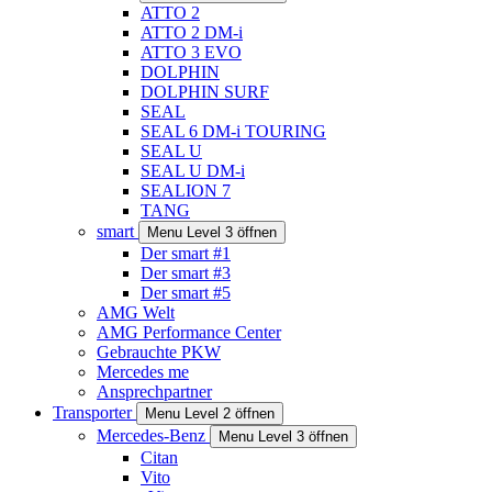
ATTO 2
ATTO 2 DM-i
ATTO 3 EVO
DOLPHIN
DOLPHIN SURF
SEAL
SEAL 6 DM-i TOURING
SEAL U
SEAL U DM-i
SEALION 7
TANG
smart
Menu Level 3 öffnen
Der smart #1
Der smart #3
Der smart #5
AMG Welt
AMG Performance Center
Gebrauchte PKW
Mercedes me
Ansprechpartner
Transporter
Menu Level 2 öffnen
Mercedes-Benz
Menu Level 3 öffnen
Citan
Vito