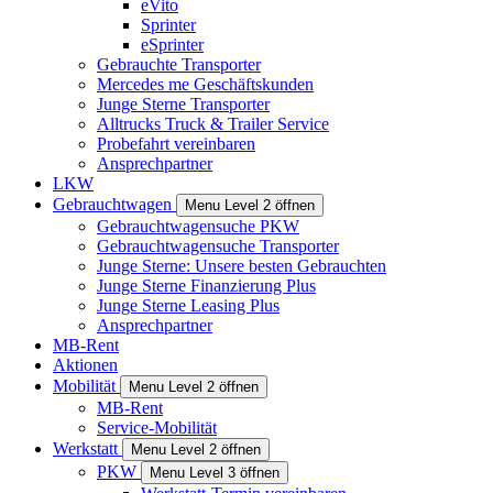
eVito
Sprinter
eSprinter
Gebrauchte Transporter
Mercedes me Geschäftskunden
Junge Sterne Transporter
Alltrucks Truck & Trailer Service
Probefahrt vereinbaren
Ansprechpartner
LKW
Gebrauchtwagen
Menu Level 2 öffnen
Gebrauchtwagensuche PKW
Gebrauchtwagensuche Transporter
Junge Sterne: Unsere besten Gebrauchten
Junge Sterne Finanzierung Plus
Junge Sterne Leasing Plus
Ansprechpartner
MB-Rent
Aktionen
Mobilität
Menu Level 2 öffnen
MB-Rent
Service-Mobilität
Werkstatt
Menu Level 2 öffnen
PKW
Menu Level 3 öffnen