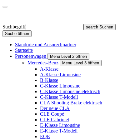
Suchbegriff
search
Suchen
Suche öffnen
Standorte und Ansprechpartner
Startseite
Personenwagen
Menu Level 2 öffnen
Mercedes-Benz
Menu Level 3 öffnen
A-Klasse
A-Klasse Limousine
B-Klasse
C-Klasse Limousine
C-Klasse Limousine elektrisch
C-Klasse T-Modell
CLA Shooting Brake elektrisch
Der neue CLA
CLE Coupé
CLE Cabriolet
E-Klasse Limousine
E-Klasse T-Modell
EQE