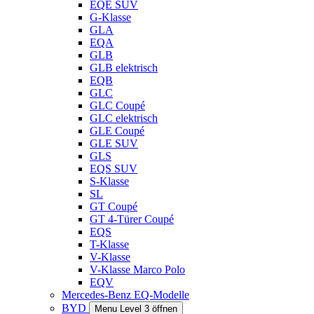
EQE SUV
G-Klasse
GLA
EQA
GLB
GLB elektrisch
EQB
GLC
GLC Coupé
GLC elektrisch
GLE Coupé
GLE SUV
GLS
EQS SUV
S-Klasse
SL
GT Coupé
GT 4-Türer Coupé
EQS
T-Klasse
V-Klasse
V-Klasse Marco Polo
EQV
Mercedes-Benz EQ-Modelle
BYD
Menu Level 3 öffnen