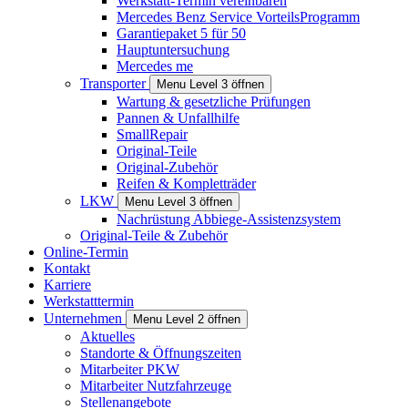
Werkstatt-Termin vereinbaren
Mercedes Benz Service VorteilsProgramm
Garantiepaket 5 für 50
Hauptuntersuchung
Mercedes me
Transporter
Menu Level 3 öffnen
Wartung & gesetzliche Prüfungen
Pannen & Unfallhilfe
SmallRepair
Original-Teile
Original-Zubehör
Reifen & Kompletträder
LKW
Menu Level 3 öffnen
Nachrüstung Abbiege-Assistenzsystem
Original-Teile & Zubehör
Online-Termin
Kontakt
Karriere
Werkstatttermin
Unternehmen
Menu Level 2 öffnen
Aktuelles
Standorte & Öffnungszeiten
Mitarbeiter PKW
Mitarbeiter Nutzfahrzeuge
Stellenangebote