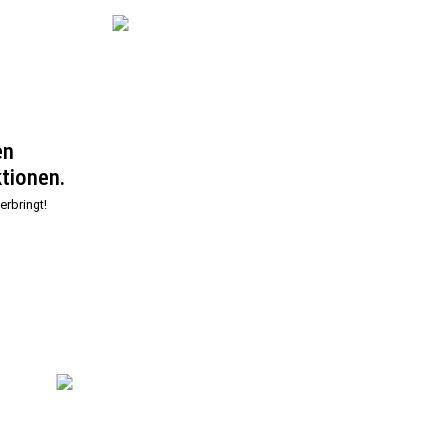
en
tionen.
erbringt!