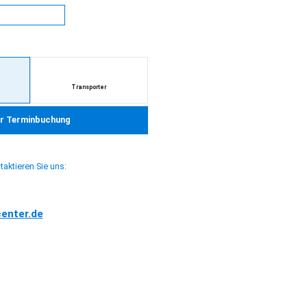
E ONLINE BUCHEN
Servicetermin einfach online.
nd Inspektion für Mercedes-Benz und smart
Service und Inspektion für Transporter von Mercedes-Benz
Transporter
r Terminbuchung
taktieren Sie uns:
0
center.de