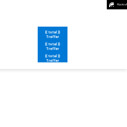
Rückruf
{{ total }}
Treffer
{{ total }}
Treffer
{{ total }}
Treffer