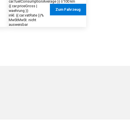
car.fuelConsumptionAverage }} l/100 km
{{ car.priceGross |
Zum Fahrzeug
waehrung }}
inkl. {{ car.vatRate }}%
MwSt
MwSt. nicht
ausweisbar