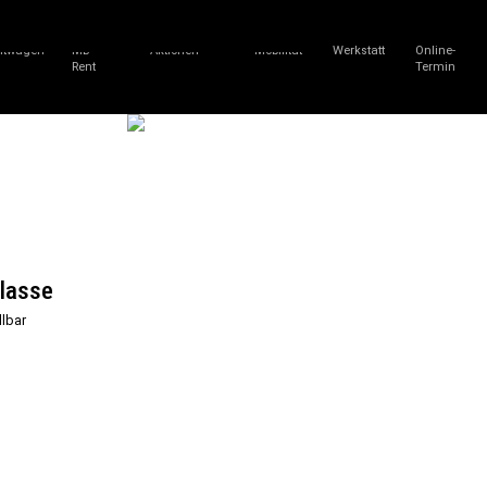
htwagen
MB-
Aktionen
Mobilität
Werkstatt
Online-
Rent
Termin
Klasse
llbar