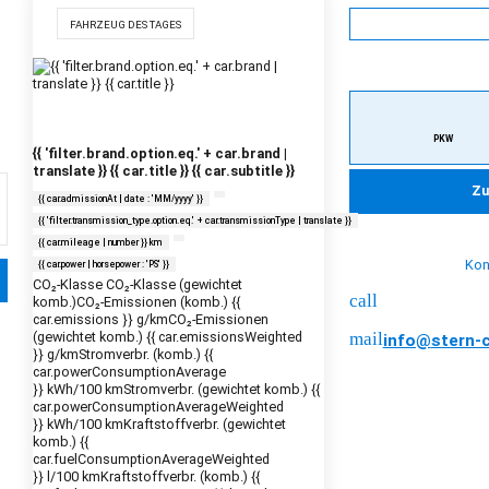
car_repair
FAHRZEUG DES TAGES
SERVIC
Buchen Sie Ihren 
Service u
PKW
{{ 'filter.brand.option.eq.' + car.brand |
translate }} {{ car.title }} {{ car.subtitle }}
Zu
{{ car.admissionAt | date : 'MM/yyyy' }}
{{ 'filter.transmission_type.option.eq.' + car.transmissionType | translate }}
{{ car.mileage | number }} km
Sie haben Fragen?
Kon
{{ car.power | horsepower : 'PS' }}
CO₂-Klasse
CO₂-Klasse (gewichtet
call
0941 / 7843 - 
komb.)
CO₂-Emissionen (komb.) {{
car.emissions }} g/km
CO₂-Emissionen
(gewichtet komb.) {{ car.emissionsWeighted
mail
info@
stern-
}} g/km
Stromverbr. (komb.) {{
car.powerConsumptionAverage
}} kWh/100 km
Stromverbr. (gewichtet komb.) {{
car.powerConsumptionAverageWeighted
}} kWh/100 km
Kraftstoffverbr. (gewichtet
komb.) {{
car.fuelConsumptionAverageWeighted
}} l/100 km
Kraftstoffverbr. (komb.) {{