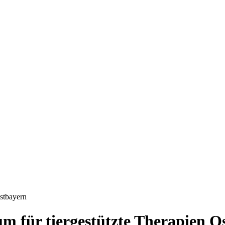
stbayern
m für tiergestützte Therapien O