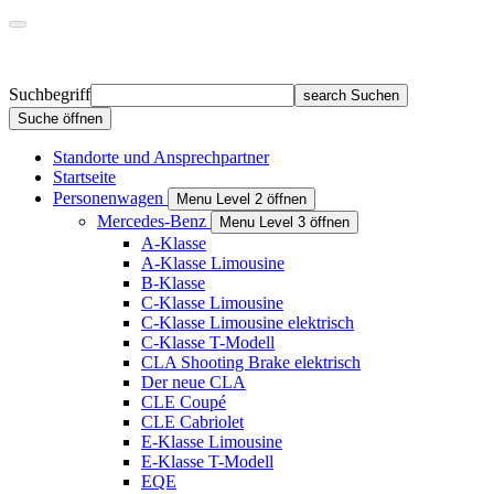
Suchbegriff
search
Suchen
Suche öffnen
Standorte und Ansprechpartner
Startseite
Personenwagen
Menu Level 2 öffnen
Mercedes-Benz
Menu Level 3 öffnen
A-Klasse
A-Klasse Limousine
B-Klasse
C-Klasse Limousine
C-Klasse Limousine elektrisch
C-Klasse T-Modell
CLA Shooting Brake elektrisch
Der neue CLA
CLE Coupé
CLE Cabriolet
E-Klasse Limousine
E-Klasse T-Modell
EQE