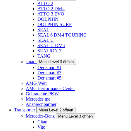
ATTO 2
ATTO 2 DM-i
ATTO 3 EVO
DOLPHIN
DOLPHIN SURF
SEAL
SEAL 6 DM-i TOURING
SEAL U
SEAL U DM-i
SEALION 7
TANG
smart
Menu Level 3 öffnen
Der smart #1
Der smart #3
Der smart #5
AMG Welt
AMG Performance Center
Gebrauchte PKW
Mercedes me
Ansprechpartner
Transporter
Menu Level 2 öffnen
Mercedes-Benz
Menu Level 3 öffnen
Citan
Vito