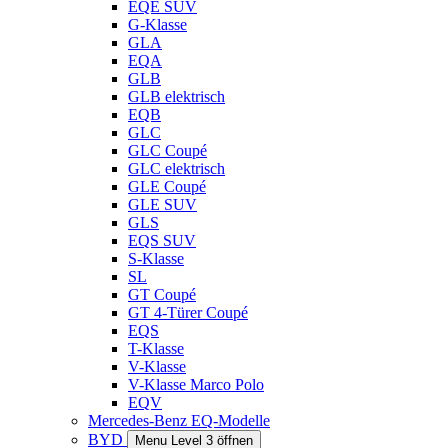
EQE SUV
G-Klasse
GLA
EQA
GLB
GLB elektrisch
EQB
GLC
GLC Coupé
GLC elektrisch
GLE Coupé
GLE SUV
GLS
EQS SUV
S-Klasse
SL
GT Coupé
GT 4-Türer Coupé
EQS
T-Klasse
V-Klasse
V-Klasse Marco Polo
EQV
Mercedes-Benz EQ-Modelle
BYD
Menu Level 3 öffnen