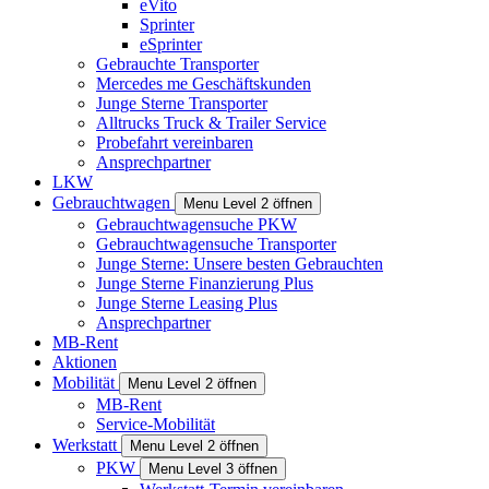
eVito
Sprinter
eSprinter
Gebrauchte Transporter
Mercedes me Geschäftskunden
Junge Sterne Transporter
Alltrucks Truck & Trailer Service
Probefahrt vereinbaren
Ansprechpartner
LKW
Gebrauchtwagen
Menu Level 2 öffnen
Gebrauchtwagensuche PKW
Gebrauchtwagensuche Transporter
Junge Sterne: Unsere besten Gebrauchten
Junge Sterne Finanzierung Plus
Junge Sterne Leasing Plus
Ansprechpartner
MB-Rent
Aktionen
Mobilität
Menu Level 2 öffnen
MB-Rent
Service-Mobilität
Werkstatt
Menu Level 2 öffnen
PKW
Menu Level 3 öffnen