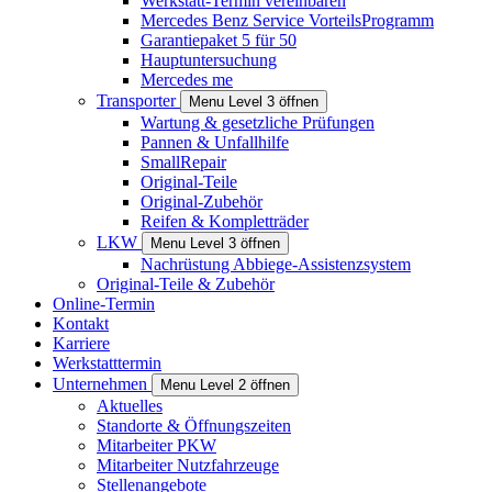
Werkstatt-Termin vereinbaren
Mercedes Benz Service VorteilsProgramm
Garantiepaket 5 für 50
Hauptuntersuchung
Mercedes me
Transporter
Menu Level 3 öffnen
Wartung & gesetzliche Prüfungen
Pannen & Unfallhilfe
SmallRepair
Original-Teile
Original-Zubehör
Reifen & Kompletträder
LKW
Menu Level 3 öffnen
Nachrüstung Abbiege-Assistenzsystem
Original-Teile & Zubehör
Online-Termin
Kontakt
Karriere
Werkstatttermin
Unternehmen
Menu Level 2 öffnen
Aktuelles
Standorte & Öffnungszeiten
Mitarbeiter PKW
Mitarbeiter Nutzfahrzeuge
Stellenangebote