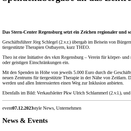
Das Stern-Center Regensburg setzt ein Zeichen regionaler und s
Geschäftsführer Jörg Schlegel (2.v.r.) übergab im Beisein von Bürger
tiergestützte Therapien Ostbayern, kurz THEO.
Theo ist eine Initiative des vkm Regensburg – Verein für körper- un
oder geistigen Einschränkungen ein.
Mit den Spenden in Höhe von jeweils 5.000 Euro durch die Geschäfts
neuen Zentrums für tiergestützte Therapie in der Nähe von Zeitlarn
werden und allen Interessierten einen Weg zur Inklusion anbieten.
Ebenfalls im Bild: Verkaufsleiter Pkw Ulrich Schlammerl (2.v.l.), u
event
07.12.2023
style
News, Unternehmen
News & Events