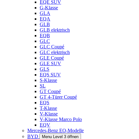
EQE SUV
G-Klasse
GLA
EQA
GLB
GLB elektrisch
EQB
GLC
GLC Coupé
GLC elektrisch
GLE Coupé
GLE SUV
GLS
EQS SUV
S-Klasse
SL
GT Coupé
GT 4-Türer Coupé
EQS
T-Klasse
V-Klasse
V-Klasse Marco Polo
EQV
Mercedes-Benz EQ-Modelle
BYD
Menu Level 3 öffnen