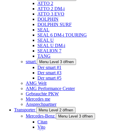
ATTO 2
ATTO 2 DM-i
ATTO 3 EVO
DOLPHIN
DOLPHIN SURF
SEAL
SEAL 6 DM-i TOURING
SEAL U
SEAL U DM-i
SEALION 7
TANG
smart
Menu Level 3 öffnen
Der smart #1
Der smart #3
Der smart #5
AMG Welt
AMG Performance Center
Gebrauchte PKW
Mercedes me
Ansprechpartner
Transporter
Menu Level 2 öffnen
Mercedes-Benz
Menu Level 3 öffnen
Citan
Vito