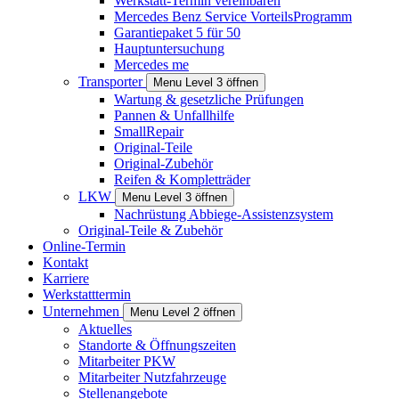
Werkstatt-Termin vereinbaren
Mercedes Benz Service VorteilsProgramm
Garantiepaket 5 für 50
Hauptuntersuchung
Mercedes me
Transporter
Menu Level 3 öffnen
Wartung & gesetzliche Prüfungen
Pannen & Unfallhilfe
SmallRepair
Original-Teile
Original-Zubehör
Reifen & Kompletträder
LKW
Menu Level 3 öffnen
Nachrüstung Abbiege-Assistenzsystem
Original-Teile & Zubehör
Online-Termin
Kontakt
Karriere
Werkstatttermin
Unternehmen
Menu Level 2 öffnen
Aktuelles
Standorte & Öffnungszeiten
Mitarbeiter PKW
Mitarbeiter Nutzfahrzeuge
Stellenangebote