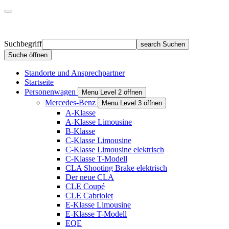
Suchbegriff
search
Suchen
Suche öffnen
Standorte und Ansprechpartner
Startseite
Personenwagen
Menu Level 2 öffnen
Mercedes-Benz
Menu Level 3 öffnen
A-Klasse
A-Klasse Limousine
B-Klasse
C-Klasse Limousine
C-Klasse Limousine elektrisch
C-Klasse T-Modell
CLA Shooting Brake elektrisch
Der neue CLA
CLE Coupé
CLE Cabriolet
E-Klasse Limousine
E-Klasse T-Modell
EQE